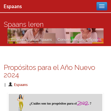
Door
Espaans
naar
Espaans
inhoud
Spaans leren
Beginnerscursus Spaans
Conversatiecursus Spaans
Propósitos para el Año Nuevo
2024
|
Espaans