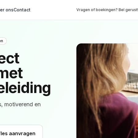
er ons
Contact
Vragen of boekingen? Bel gerust
en
ect
met
eleiding
s, motiverend en
fles aanvragen