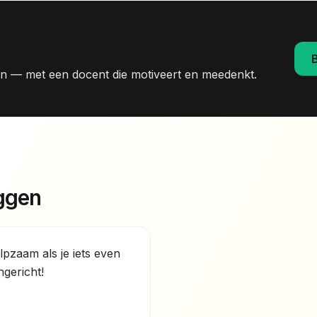
en — met een docent die motiveert en meedenkt.
ggen
ulpzaam als je iets even
ngericht!