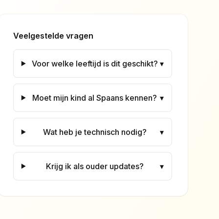
Veelgestelde vragen
Voor welke leeftijd is dit geschikt?
▾
Moet mijn kind al Spaans kennen?
▾
Wat heb je technisch nodig?
▾
Krijg ik als ouder updates?
▾