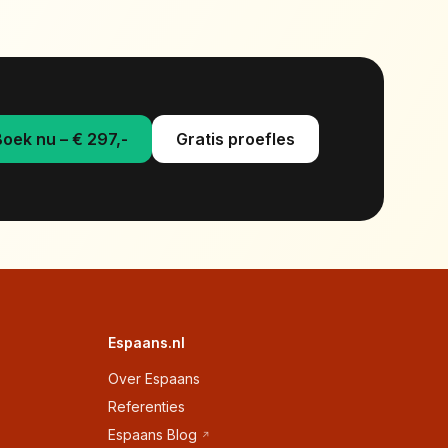
oek nu – € 297,-
Gratis proefles
Espaans.nl
Over Espaans
Referenties
Espaans Blog