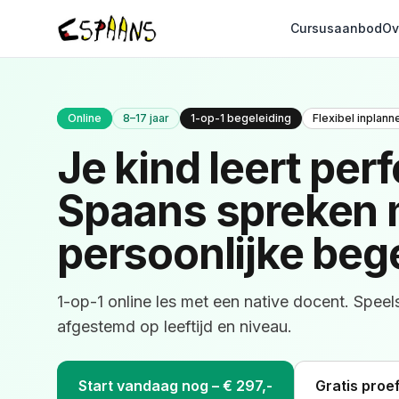
Cursusaanbod
Ov
Online
8–17 jaar
1-op-1 begeleiding
Flexibel inplann
Je kind leert perf
Spaans spreken 
persoonlijke beg
1-op-1 online les met een native docent. Speel
afgestemd op leeftijd en niveau.
Start vandaag nog – € 297,-
Gratis proe