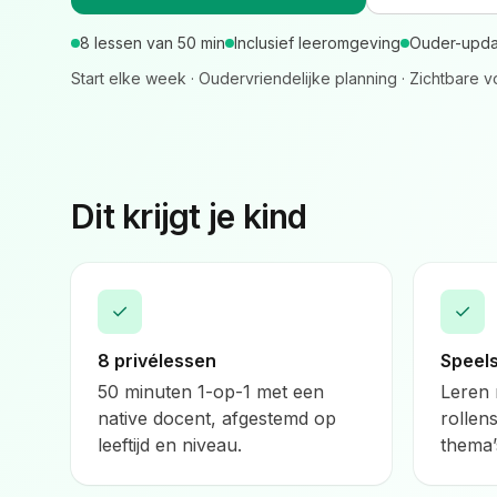
8 lessen van 50 min
Inclusief leeromgeving
Ouder-updat
Start elke week · Oudervriendelijke planning · Zichtbare 
Dit krijgt je kind
✓
✓
8 privélessen
Speel
50 minuten 1-op-1 met een
Leren 
native docent, afgestemd op
rollen
leeftijd en niveau.
thema’s