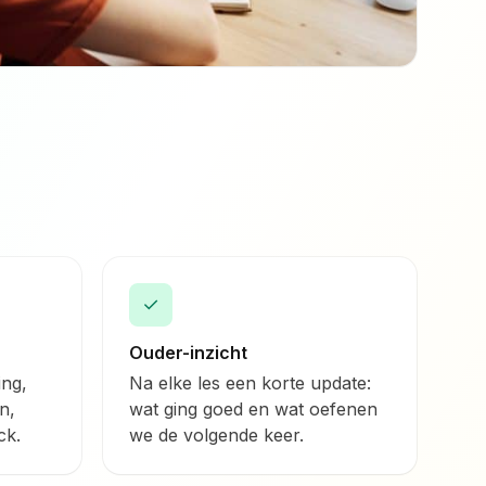
✓
Ouder-inzicht
ing,
Na elke les een korte update:
n,
wat ging goed en wat oefenen
ck.
we de volgende keer.