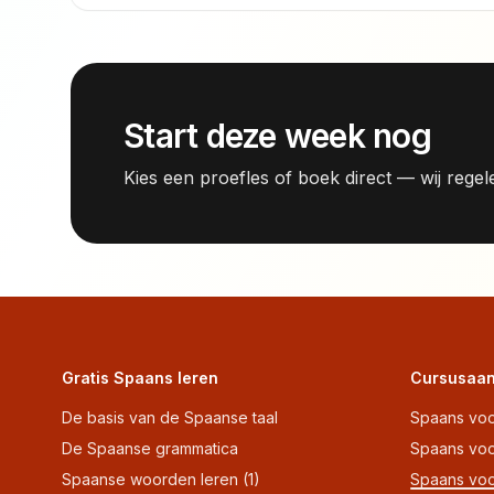
Start deze week nog
Kies een proefles of boek direct — wij regele
Gratis Spaans leren
Cursusaan
De basis van de Spaanse taal
Spaans voo
De Spaanse grammatica
Spaans vo
Spaanse woorden leren (1)
Spaans voo