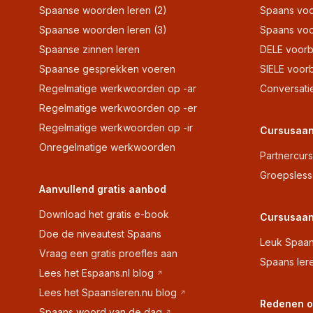
Spaanse woorden leren (2)
Spaans voo
Spaanse woorden leren (3)
Spaans voo
Spaanse zinnen leren
DELE voorb
Spaanse gesprekken voeren
SIELE voor
Regelmatige werkwoorden op -ar
Conversati
Regelmatige werkwoorden op -er
Regelmatige werkwoorden op -ir
Cursusaan
Onregelmatige werkwoorden
Partnercur
Groepsles
Aanvullend gratis aanbod
Download het gratis e-book
Cursusaan
Doe de niveautest Spaans
Leuk Spaan
Vraag een gratis proefles aan
Spaans ler
Lees het Espaans.nl blog
Lees het Spaansleren.nu blog
Redenen o
Spaans woord van de dag