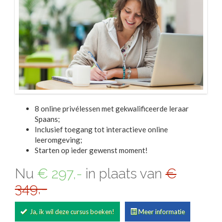
8 online privélessen met gekwalificeerde leraar
Spaans;
Inclusief toegang tot interactieve online
leeromgeving;
Starten op ieder gewenst moment!
Nu
€ 297,-
in plaats van
€
349,-
Ja, ik wil deze cursus boeken!
Meer informatie