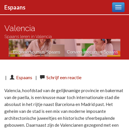
Door
Espaans
naar
Espaans
inhoud
Valencia
Spaans leren in Valencia
Beginnerscursus Spaans
Conversatiecursus Spaans
|
Espaans
|
Schrijf een reactie
Valencia, hoofdstad van de gelijknamige provincie en bakermat
van de paella, is een knusse maar toch internationale stad die
absoluut in het rijtje naast Barcelona en Madrid past. Het
geheim van de stad is een mix van moderne imposante
architectonische juweeltjes en historische sfeerbepalende
gebouwen. Daarnaast zijn de Valencianen gezegend met een