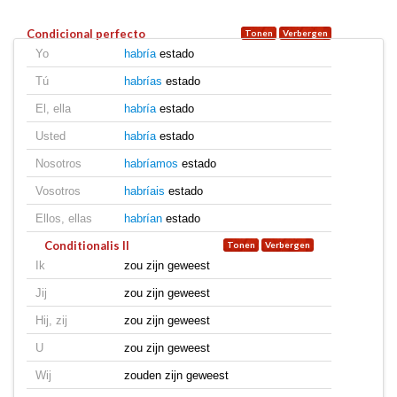
Condicional perfecto
Yo
habría
estado
Tú
habrías
estado
El, ella
habría
estado
Usted
habría
estado
Nosotros
habríamos
estado
Vosotros
habríais
estado
Ellos, ellas
habrían
estado
Conditionalis II
Ik
zou zijn geweest
Jij
zou zijn geweest
Hij, zij
zou zijn geweest
U
zou zijn geweest
Wij
zouden zijn geweest