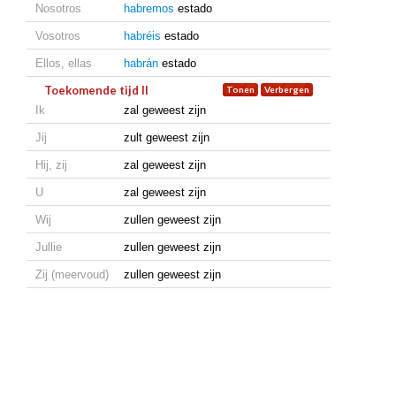
Nosotros
habremos
estado
Vosotros
habréis
estado
Ellos, ellas
habrán
estado
Toekomende tijd II
Ik
zal geweest zijn
Jij
zult geweest zijn
Hij, zij
zal geweest zijn
U
zal geweest zijn
Wij
zullen geweest zijn
Jullie
zullen geweest zijn
Zij (meervoud)
zullen geweest zijn