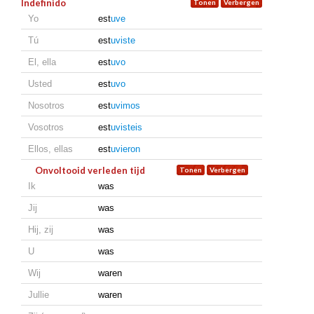
Indefinido
Yo
est
uve
Tú
est
uviste
El, ella
est
uvo
Usted
est
uvo
Nosotros
est
uvimos
Vosotros
est
uvisteis
Ellos, ellas
est
uvieron
Onvoltooid verleden tijd
Ik
was
Jij
was
Hij, zij
was
U
was
Wij
waren
Jullie
waren