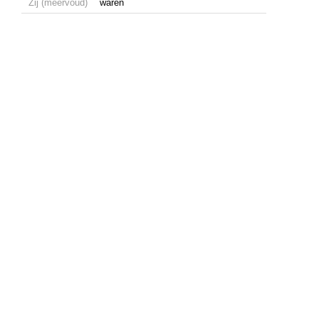
Zij (meervoud)
waren