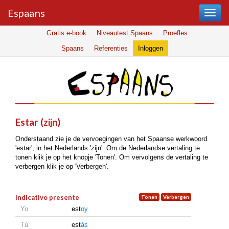
Espaans
Gratis e-book
Niveautest Spaans
Proefles
Spaans
Referenties
Inloggen
estar (zijn)
Onderstaand zie je de vervoegingen van het Spaanse werkwoord
'estar', in het Nederlands 'zijn'. Om de Nederlandse vertaling te
tonen klik je op het knopje 'Tonen'. Om vervolgens de vertaling te
verbergen klik je op 'Verbergen'.
Indicativo presente
Yo
est
oy
Tú
est
ás