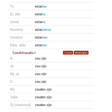
Tú
estar
ías
El, ella
estar
ía
Usted
estar
ía
Nosotros
estar
íamos
Vosotros
estar
íais
Ellos, ellas
estar
ían
Conditionalis I
Ik
zou zijn
Jij
zou zijn
Hij, zij
zou zijn
U
zou zijn
Wij
zouden zijn
Jullie
zouden zijn
Zij (meervoud)
zouden zijn