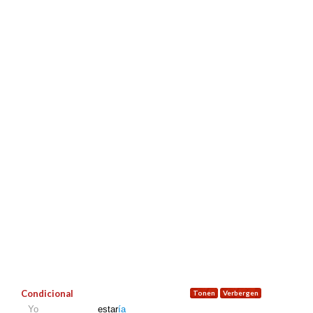
Condicional
Yo
estar
ía