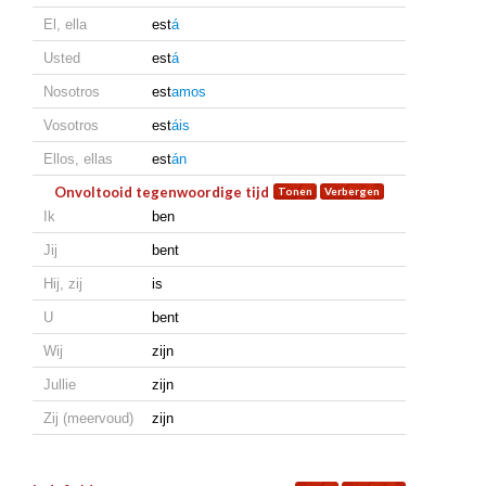
El, ella
est
á
Usted
est
á
Nosotros
est
amos
Vosotros
est
áis
Ellos, ellas
est
án
Onvoltooid tegenwoordige tijd
Ik
ben
Jij
bent
Hij, zij
is
U
bent
Wij
zijn
Jullie
zijn
Zij (meervoud)
zijn