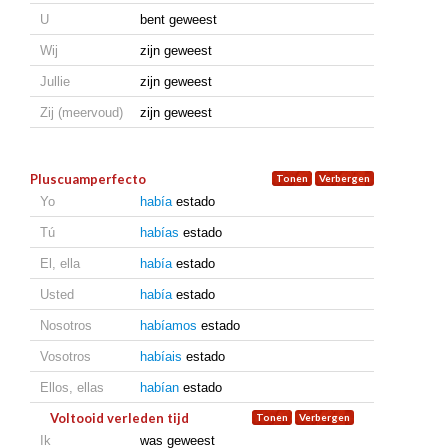
U
bent geweest
Wij
zijn geweest
Jullie
zijn geweest
Zij (meervoud)
zijn geweest
Pluscuamperfecto
Yo
había
estado
Tú
habías
estado
El, ella
había
estado
Usted
había
estado
Nosotros
habíamos
estado
Vosotros
habíais
estado
Ellos, ellas
habían
estado
Voltooid verleden tijd
Ik
was geweest