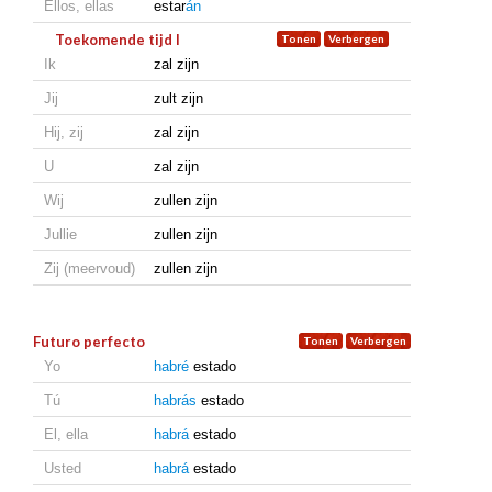
Ellos, ellas
estar
án
Toekomende tijd I
Ik
zal zijn
Jij
zult zijn
Hij, zij
zal zijn
U
zal zijn
Wij
zullen zijn
Jullie
zullen zijn
Zij (meervoud)
zullen zijn
Futuro perfecto
Yo
habré
estado
Tú
habrás
estado
El, ella
habrá
estado
Usted
habrá
estado