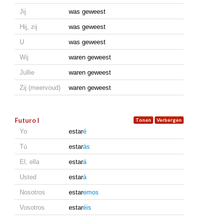
Jij
was geweest
Hij, zij
was geweest
U
was geweest
Wij
waren geweest
Jullie
waren geweest
Zij (meervoud)
waren geweest
Futuro I
Yo
estar
é
Tú
estar
ás
El, ella
estar
á
Usted
estar
á
Nosotros
estar
emos
Vosotros
estar
éis