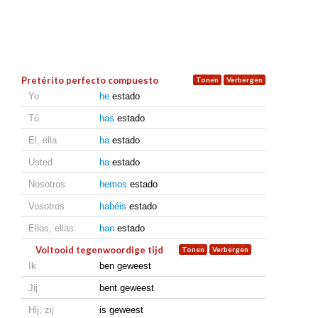
Pretérito perfecto compuesto
Yo
he
estado
Tú
has
estado
El, ella
ha
estado
Usted
ha
estado
Nosotros
hemos
estado
Vosotros
habéis
estado
Ellos, ellas
han
estado
Voltooid tegenwoordige tijd
Ik
ben geweest
Jij
bent geweest
Hij, zij
is geweest