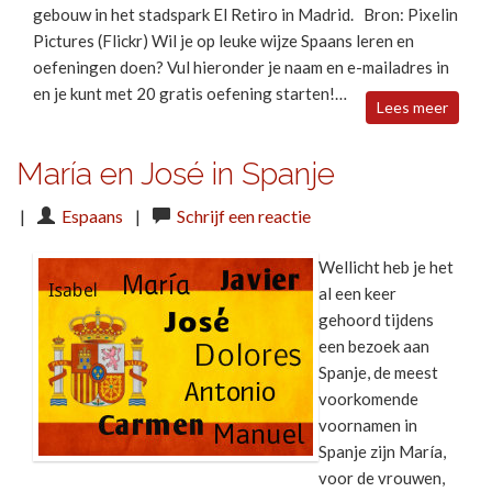
gebouw in het stadspark El Retiro in Madrid. Bron: Pixelin
Pictures (Flickr) Wil je op leuke wijze Spaans leren en
oefeningen doen? Vul hieronder je naam en e-mailadres in
en je kunt met 20 gratis oefening starten!…
Lees meer
María en José in Spanje
|
Espaans
|
Schrijf een reactie
Wellicht heb je het
al een keer
gehoord tijdens
een bezoek aan
Spanje, de meest
voorkomende
voornamen in
Spanje zijn María,
voor de vrouwen,