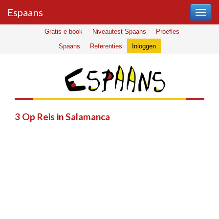
Espaans
Gratis e-book
Niveautest Spaans
Proefles
Spaans
Referenties
Inloggen
3 Op Reis in Salamanca