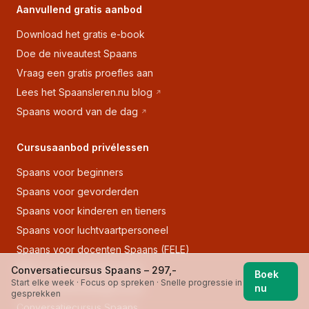
Aanvullend gratis aanbod
Download het gratis e-book
Doe de niveautest Spaans
Vraag een gratis proefles aan
Lees het Spaansleren.nu blog
Spaans woord van de dag
Cursusaanbod privélessen
Spaans voor beginners
Spaans voor gevorderden
Spaans voor kinderen en tieners
Spaans voor luchtvaartpersoneel
Spaans voor docenten Spaans (FELE)
DELE voorbereidingscursus
Conversatiecursus Spaans – 297,-
Boek
Start elke week · Focus op spreken · Snelle progressie in
SIELE voorbereidingscursus
nu
gesprekken
Conversatiecursus Spaans