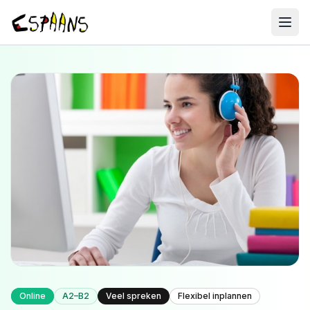
Cursusaanbod
Over ons
Contact
Online
A2–B2
Veel spreken
Flexibel inplannen