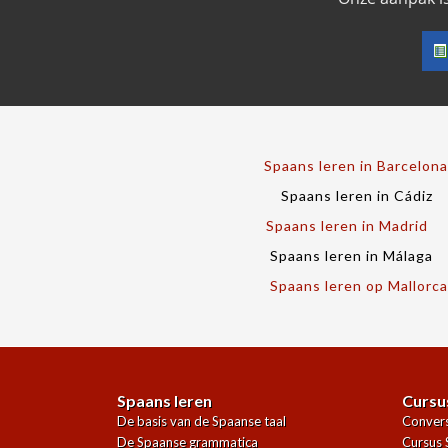
Spaans leren in Barcelona
Spaans leren in Cádiz
Spaans leren in Madrid
Spaans leren in Málaga
Spaans leren op Mallorca
Spaans leren
Cursu
De basis van de Spaanse taal
Convers
De Spaanse grammatica
Cursus 