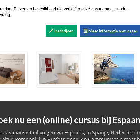
rdag. Prijzen en beschikbaarheid verblijf in privé-appartement, student
vraag.
Inschrijven
Meer informatie aanvragen
oek nu een (online) cursus bij Espaan
sus Spaanse taal volgen via Espaans, in Spanje, Nederland of
 altijd Persoonlijk & Professioneel en Communicatie staat bi