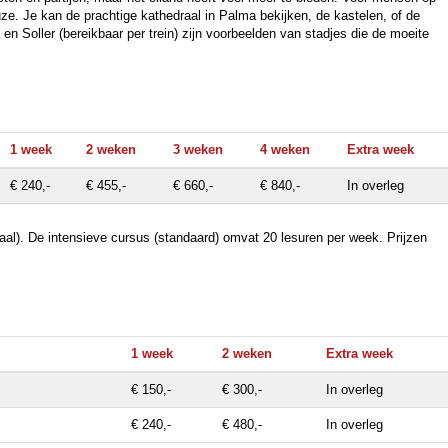
uze. Je kan de prachtige kathedraal in Palma bekijken, de kastelen, of de
n Soller (bereikbaar per trein) zijn voorbeelden van stadjes die de moeite
1 week
2 weken
3 weken
4 weken
Extra week
€ 240,-
€ 455,-
€ 660,-
€ 840,-
In overleg
riaal). De intensieve cursus (standaard) omvat 20 lesuren per week. Prijzen
1 week
2 weken
Extra week
€ 150,-
€ 300,-
In overleg
€ 240,-
€ 480,-
In overleg