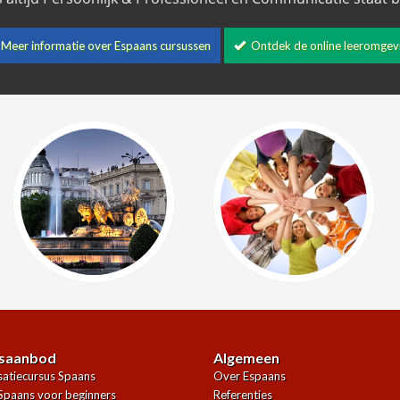
Meer informatie over Espaans cursussen
Ontdek de online leeromgev
saanbod
Algemeen
atiecursus Spaans
Over Espaans
Spaans voor beginners
Referenties