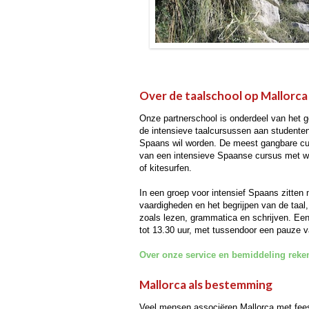
Over de taalschool op Mallorca
Onze partnerschool is onderdeel van het g
de intensieve taalcursussen aan studenten 
Spaans wil worden. De meest gangbare cu
van een intensieve Spaanse cursus met wat
of kitesurfen.
In een groep voor intensief Spaans zitten
vaardigheden en het begrijpen van de taal
zoals lezen, grammatica en schrijven. Een
tot 13.30 uur, met tussendoor een pauze 
Over onze service en bemiddeling reke
Mallorca als bestemming
Veel mensen associëren Mallorca met feest