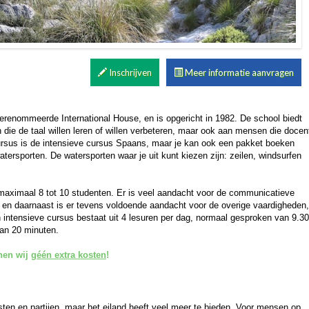
Inschrijven
Meer informatie aanvragen
erenommeerde International House, en is opgericht in 1982. De school biedt
die de taal willen leren of willen verbeteren, maar ook aan mensen die docen
rsus is de intensieve cursus Spaans, maar je kan ook een pakket boeken
ersporten. De watersporten waar je uit kunt kiezen zijn: zeilen, windsurfen
 maximaal 8 tot 10 studenten. Er is veel aandacht voor de communicatieve
, en daarnaast is er tevens voldoende aandacht voor de overige vaardigheden,
 intensieve cursus bestaat uit 4 lesuren per dag, normaal gesproken van 9.30
van 20 minuten.
nen wij
géén extra kosten
!
en en partijen, maar het eiland heeft veel meer te bieden. Voor mensen op