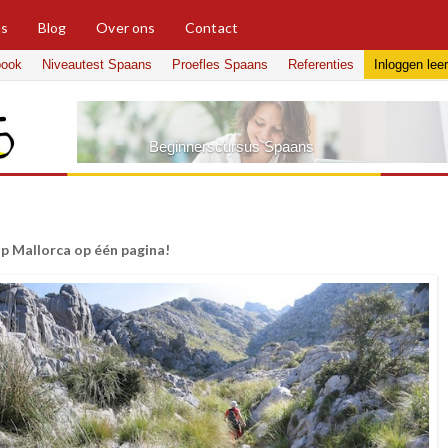
ns
Blog
Over ons
Contact
book
Niveautest Spaans
Proefles Spaans
Referenties
Inloggen
lee
Beginnerscursus Spaans
op Mallorca op één pagina!