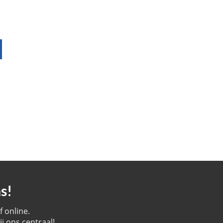
s!
 online.
j ons centraal!