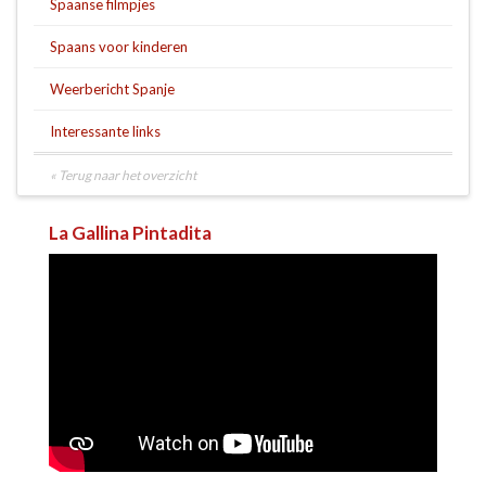
Spaanse filmpjes
Spaans voor kinderen
Weerbericht Spanje
Interessante links
« Terug naar het overzicht
La Gallina Pintadita