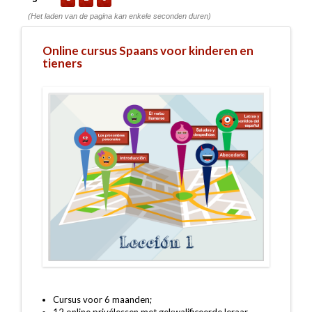
(Het laden van de pagina kan enkele seconden duren)
Online cursus Spaans voor kinderen en
tieners
Cursus voor 6 maanden;
12 online privélessen met gekwalificeerde leraar