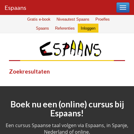
Espaans
Gratis e-book
Niveautest Spaans
Proefles
Spaans
Referenties
Inloggen
Zoekresultaten
Boek nu een (online) cursus bij
Espaans!
Een cursus Spaanse taal volgen via Espaans, in Spanje,
Nederland of online.