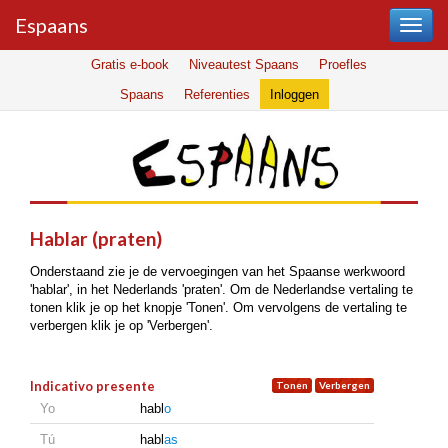
Espaans
Gratis e-book
Niveautest Spaans
Proefles
Spaans
Referenties
Inloggen
hablar (praten)
Onderstaand zie je de vervoegingen van het Spaanse werkwoord
'hablar', in het Nederlands 'praten'. Om de Nederlandse vertaling te
tonen klik je op het knopje 'Tonen'. Om vervolgens de vertaling te
verbergen klik je op 'Verbergen'.
Indicativo presente
Yo
habl
o
Tú
habl
as