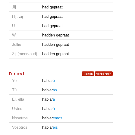
Jij
had gepraat
Hij, zij
had gepraat
U
had gepraat
Wij
hadden gepraat
Jullie
hadden gepraat
Zij (meervoud)
hadden gepraat
Futuro I
Yo
hablar
é
Tú
hablar
ás
El, ella
hablar
á
Usted
hablar
á
Nosotros
hablar
emos
Vosotros
hablar
éis