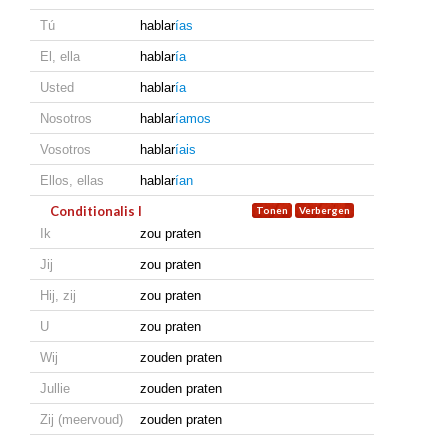
Tú
hablar
ías
El, ella
hablar
ía
Usted
hablar
ía
Nosotros
hablar
íamos
Vosotros
hablar
íais
Ellos, ellas
hablar
ían
Conditionalis I
Ik
zou praten
Jij
zou praten
Hij, zij
zou praten
U
zou praten
Wij
zouden praten
Jullie
zouden praten
Zij (meervoud)
zouden praten