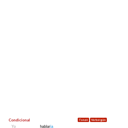
Condicional
Yo
hablar
ía