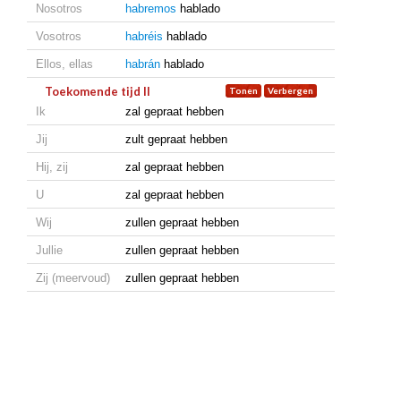
Nosotros
habremos
hablado
Vosotros
habréis
hablado
Ellos, ellas
habrán
hablado
Toekomende tijd II
Ik
zal gepraat hebben
Jij
zult gepraat hebben
Hij, zij
zal gepraat hebben
U
zal gepraat hebben
Wij
zullen gepraat hebben
Jullie
zullen gepraat hebben
Zij (meervoud)
zullen gepraat hebben