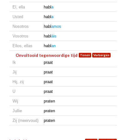
El, ella
habl
a
Usted
habl
a
Nosotros
habl
amos
Vosotros
habl
áis
Ellos, ellas
habl
an
Onvoltooid tegenwoordige tijd
Ik
praat
Jij
praat
Hij, zij
praat
U
praat
Wij
praten
Jullie
praten
Zij (meervoud)
praten