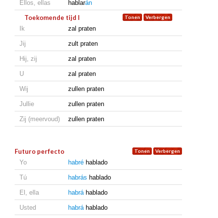
Ellos, ellas
hablar
án
Toekomende tijd I
Ik
zal praten
Jij
zult praten
Hij, zij
zal praten
U
zal praten
Wij
zullen praten
Jullie
zullen praten
Zij (meervoud)
zullen praten
Futuro perfecto
Yo
habré
hablado
Tú
habrás
hablado
El, ella
habrá
hablado
Usted
habrá
hablado