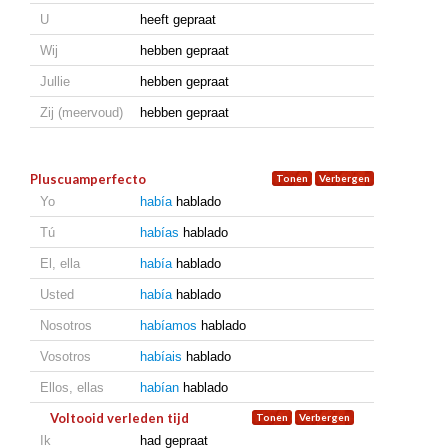
U
heeft gepraat
Wij
hebben gepraat
Jullie
hebben gepraat
Zij (meervoud)
hebben gepraat
Pluscuamperfecto
Yo
había
hablado
Tú
habías
hablado
El, ella
había
hablado
Usted
había
hablado
Nosotros
habíamos
hablado
Vosotros
habíais
hablado
Ellos, ellas
habían
hablado
Voltooid verleden tijd
Ik
had gepraat