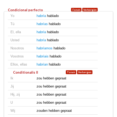
Condicional perfecto
Yo
habría
hablado
Tú
habrías
hablado
El, ella
habría
hablado
Usted
habría
hablado
Nosotros
habríamos
hablado
Vosotros
habríais
hablado
Ellos, ellas
habrían
hablado
Conditionalis II
Ik
zou hebben gepraat
Jij
zou hebben gepraat
Hij, zij
zou hebben gepraat
U
zou hebben gepraat
Wij
zouden hebben gepraat