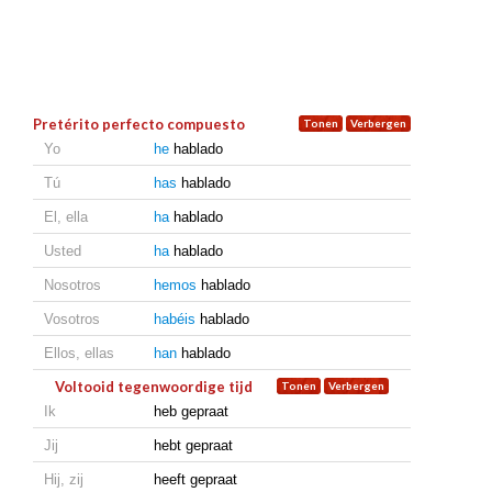
Pretérito perfecto compuesto
Yo
he
hablado
Tú
has
hablado
El, ella
ha
hablado
Usted
ha
hablado
Nosotros
hemos
hablado
Vosotros
habéis
hablado
Ellos, ellas
han
hablado
Voltooid tegenwoordige tijd
Ik
heb gepraat
Jij
hebt gepraat
Hij, zij
heeft gepraat