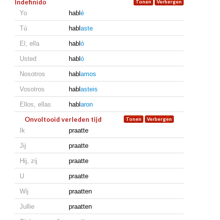
Indefinido
Yo
habl
é
Tú
habl
aste
El, ella
habl
ó
Usted
habl
ó
Nosotros
habl
amos
Vosotros
habl
asteis
Ellos, ellas
habl
aron
Onvoltooid verleden tijd
Ik
praatte
Jij
praatte
Hij, zij
praatte
U
praatte
Wij
praatten
Jullie
praatten