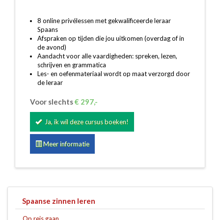
8 online privélessen met gekwalificeerde leraar
Spaans
Afspraken op tijden die jou uitkomen (overdag of in
de avond)
Aandacht voor alle vaardigheden: spreken, lezen,
schrijven en grammatica
Les- en oefenmateriaal wordt op maat verzorgd door
de leraar
Voor slechts
€ 297,-
Ja, ik wil deze cursus boeken!
Meer informatie
Spaanse zinnen leren
Op reis gaan