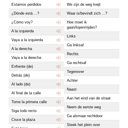
Estamos perdidos
We zijn de weg kwijt
¿Dónde está ...?
Waar is/bevindt zich ...?
¿Cómo voy?
Hoe moet ik
gaan/lopen/rijden?
A la izquierda
Links
Vaya a la izquierda
Ga linksaf
A la derecha
Rechts
Vaya a la derecha
Ga rechtsaf
Enfrente (de)
Tegenover
Detrás (de)
Achter
Al lado (de)
Naast
Al final de la calle
Aan het eind van de straat
Tome la primera calle
Neem de eerste weg
Siga todo recto
Ga alsmaar rechtdoor
Cruce la plaza
Steek het plein over