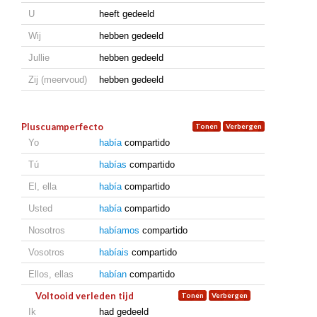
U
heeft gedeeld
Wij
hebben gedeeld
Jullie
hebben gedeeld
Zij (meervoud)
hebben gedeeld
Pluscuamperfecto
Yo
había
compartido
Tú
habías
compartido
El, ella
había
compartido
Usted
había
compartido
Nosotros
habíamos
compartido
Vosotros
habíais
compartido
Ellos, ellas
habían
compartido
Voltooid verleden tijd
Ik
had gedeeld