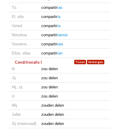
Tú
compartir
ías
El, ella
compartir
ía
Usted
compartir
ía
Nosotros
compartir
íamos
Vosotros
compartir
íais
Ellos, ellas
compartir
ían
Conditionalis I
Ik
zou delen
Jij
zou delen
Hij, zij
zou delen
U
zou delen
Wij
zouden delen
Jullie
zouden delen
Zij (meervoud)
zouden delen