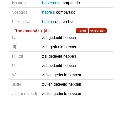
Nosotros
habremos
compartido
Vosotros
habréis
compartido
Ellos, ellas
habrán
compartido
Toekomende tijd II
Ik
zal gedeeld hebben
Jij
zult gedeeld hebben
Hij, zij
zal gedeeld hebben
U
zal gedeeld hebben
Wij
zullen gedeeld hebben
Jullie
zullen gedeeld hebben
Zij (meervoud)
zullen gedeeld hebben