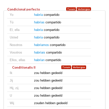
Condicional perfecto
Yo
habría
compartido
Tú
habrías
compartido
El, ella
habría
compartido
Usted
habría
compartido
Nosotros
habríamos
compartido
Vosotros
habríais
compartido
Ellos, ellas
habrían
compartido
Conditionalis II
Ik
zou hebben gedeeld
Jij
zou hebben gedeeld
Hij, zij
zou hebben gedeeld
U
zou hebben gedeeld
Wij
zouden hebben gedeeld