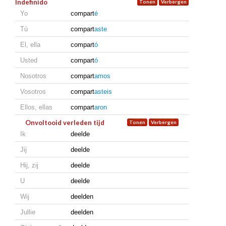
Indefinido
Yo
compart
é
Tú
compart
aste
El, ella
compart
ó
Usted
compart
ó
Nosotros
compart
amos
Vosotros
compart
asteis
Ellos, ellas
compart
aron
Onvoltooid verleden tijd
Ik
deelde
Jij
deelde
Hij, zij
deelde
U
deelde
Wij
deelden
Jullie
deelden