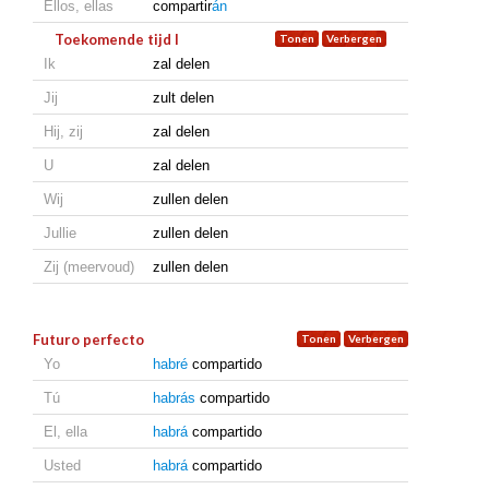
Ellos, ellas
compartir
án
Toekomende tijd I
Ik
zal delen
Jij
zult delen
Hij, zij
zal delen
U
zal delen
Wij
zullen delen
Jullie
zullen delen
Zij (meervoud)
zullen delen
Futuro perfecto
Yo
habré
compartido
Tú
habrás
compartido
El, ella
habrá
compartido
Usted
habrá
compartido