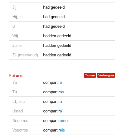
Jij
had gedeeld
Hij, zij
had gedeeld
U
had gedeeld
Wij
hadden gedeeld
Jullie
hadden gedeeld
Zij (meervoud)
hadden gedeeld
Futuro I
Yo
compartir
é
Tú
compartir
ás
El, ella
compartir
á
Usted
compartir
á
Nosotros
compartir
emos
Vosotros
compartir
éis