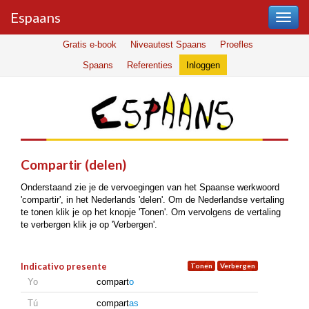
Espaans
Gratis e-book
Niveautest Spaans
Proefles
Spaans
Referenties
Inloggen
compartir (delen)
Onderstaand zie je de vervoegingen van het Spaanse werkwoord
'compartir', in het Nederlands 'delen'. Om de Nederlandse vertaling
te tonen klik je op het knopje 'Tonen'. Om vervolgens de vertaling
te verbergen klik je op 'Verbergen'.
Indicativo presente
Yo
compart
o
Tú
compart
as