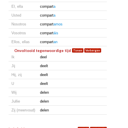
El, ella
compart
a
Usted
compart
a
Nosotros
compart
amos
Vosotros
compart
áis
Ellos, ellas
compart
an
Onvoltooid tegenwoordige tijd
Ik
deel
Jij
deelt
Hij, zij
deelt
U
deelt
Wij
delen
Jullie
delen
Zij (meervoud)
delen