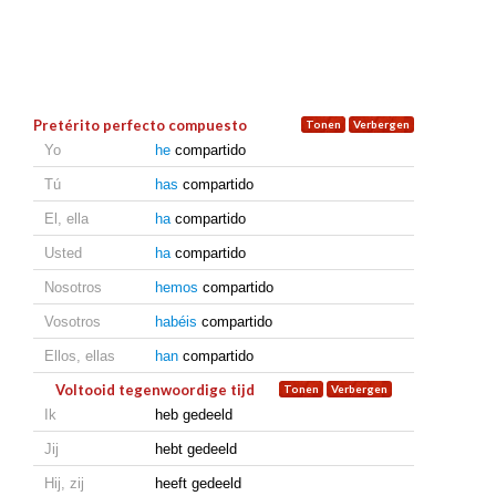
Pretérito perfecto compuesto
Yo
he
compartido
Tú
has
compartido
El, ella
ha
compartido
Usted
ha
compartido
Nosotros
hemos
compartido
Vosotros
habéis
compartido
Ellos, ellas
han
compartido
Voltooid tegenwoordige tijd
Ik
heb gedeeld
Jij
hebt gedeeld
Hij, zij
heeft gedeeld