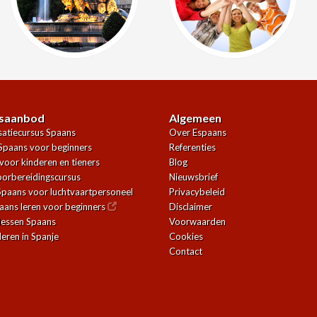
saanbod
Algemeen
atiecursus Spaans
Over Espaans
Spaans voor beginners
Referenties
voor kinderen en tieners
Blog
orbereidingscursus
Nieuwsbrief
Spaans voor luchtvaartpersoneel
Privacybeleid
aans leren voor beginners
Disclaimer
lessen Spaans
Voorwaarden
leren in Spanje
Cookies
Contact