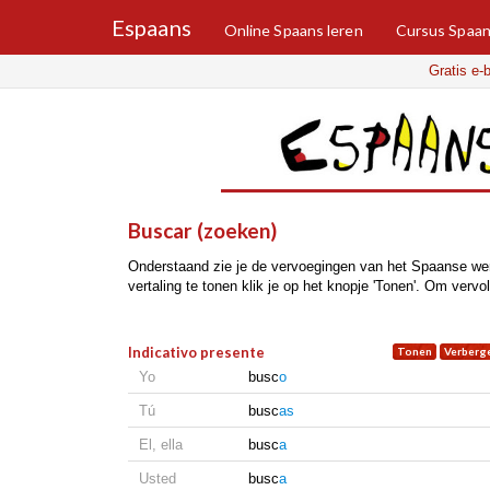
Espaans
Online Spaans leren
Cursus Spaa
Gratis e-
buscar (zoeken)
Onderstaand zie je de vervoegingen van het Spaanse wer
vertaling te tonen klik je op het knopje 'Tonen'. Om vervol
Indicativo presente
Yo
busc
o
Tú
busc
as
El, ella
busc
a
Usted
busc
a