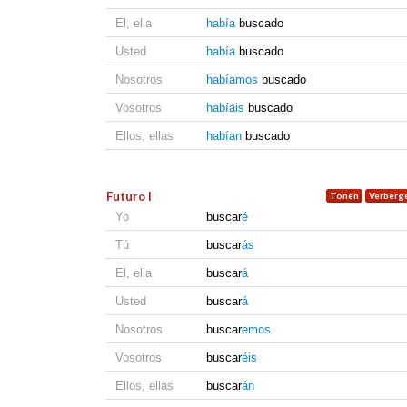
El, ella
había
buscado
Usted
había
buscado
Nosotros
habíamos
buscado
Vosotros
habíais
buscado
Ellos, ellas
habían
buscado
Futuro I
Yo
buscar
é
Tú
buscar
ás
El, ella
buscar
á
Usted
buscar
á
Nosotros
buscar
emos
Vosotros
buscar
éis
Ellos, ellas
buscar
án