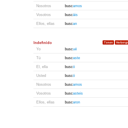
Nosotros
busc
amos
Vosotros
busc
áis
Ellos, ellas
busc
an
Indefinido
Yo
busc
ué
Tú
busc
aste
El, ella
busc
ó
Usted
busc
ó
Nosotros
busc
amos
Vosotros
busc
asteis
Ellos, ellas
busc
aron