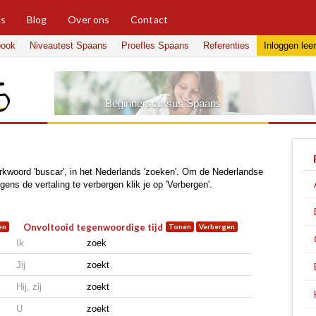
ns
Blog
Over ons
Contact
book
Niveautest Spaans
Proefles Spaans
Referenties
Inloggen
lee
Beginnerscursus Spaans
kwoord 'buscar', in het Nederlands 'zoeken'. Om de Nederlandse
gens de vertaling te verbergen klik je op 'Verbergen'.
Onvoltooid tegenwoordige tijd
Ik
zoek
Jij
zoekt
Hij, zij
zoekt
U
zoekt