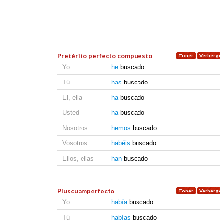
Pretérito perfecto compuesto
Yo
he
buscado
Tú
has
buscado
El, ella
ha
buscado
Usted
ha
buscado
Nosotros
hemos
buscado
Vosotros
habéis
buscado
Ellos, ellas
han
buscado
Pluscuamperfecto
Yo
había
buscado
Tú
habías
buscado