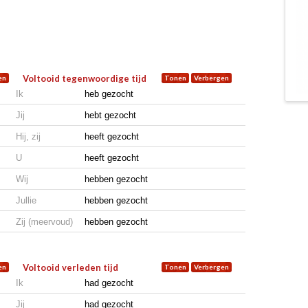
Voltooid tegenwoordige tijd
Ik
heb gezocht
Jij
hebt gezocht
Hij, zij
heeft gezocht
U
heeft gezocht
Wij
hebben gezocht
Jullie
hebben gezocht
Zij (meervoud)
hebben gezocht
Voltooid verleden tijd
Ik
had gezocht
Jij
had gezocht