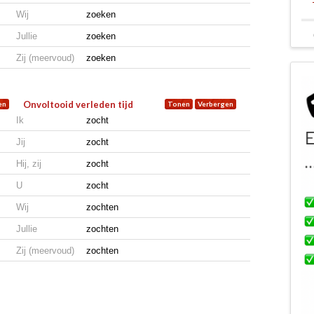
Wij
zoeken
Jullie
zoeken
Zij (meervoud)
zoeken
Onvoltooid verleden tijd
Ik
zocht
Jij
zocht
Hij, zij
zocht
U
zocht
Wij
zochten
Jullie
zochten
Zij (meervoud)
zochten