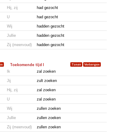
Hij, zij
had gezocht
U
had gezocht
Wij
hadden gezocht
Jullie
hadden gezocht
Zij (meervoud)
hadden gezocht
Toekomende tijd I
Ik
zal zoeken
Jij
zult zoeken
Hij, zij
zal zoeken
U
zal zoeken
Wij
zullen zoeken
Jullie
zullen zoeken
Zij (meervoud)
zullen zoeken