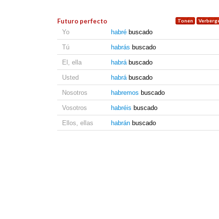
Futuro perfecto
Yo
habré
buscado
Tú
habrás
buscado
El, ella
habrá
buscado
Usted
habrá
buscado
Nosotros
habremos
buscado
Vosotros
habréis
buscado
Ellos, ellas
habrán
buscado