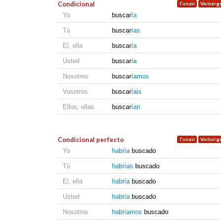
Condicional
Yo
buscar
ía
Tú
buscar
ías
El, ella
buscar
ía
Usted
buscar
ía
Nosotros
buscar
íamos
Vosotros
buscar
íais
Ellos, ellas
buscar
ían
Condicional perfecto
Yo
habría
buscado
Tú
habrías
buscado
El, ella
habría
buscado
Usted
habría
buscado
Nosotros
habríamos
buscado