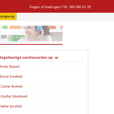
Vragen of boekingen?
Tel. 085 060 62 28
romgeving
Conversatiecursus Spaans
Regelmatige werkwoorden op -ar
Andar (lopen)
Buscar (zoeken)
Cocinar (koken)
Estudiar (studeren)
Hablar (praten)