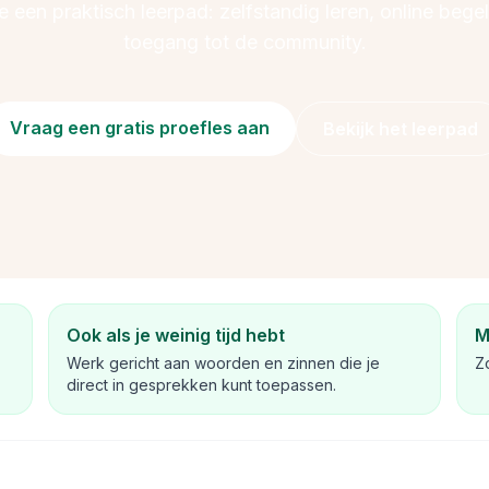
 een praktisch leerpad: zelfstandig leren, online bege
toegang tot de community.
Vraag een gratis proefles aan
Bekijk het leerpad
Ook als je weinig tijd hebt
M
Werk gericht aan woorden en zinnen die je
Zo
direct in gesprekken kunt toepassen.