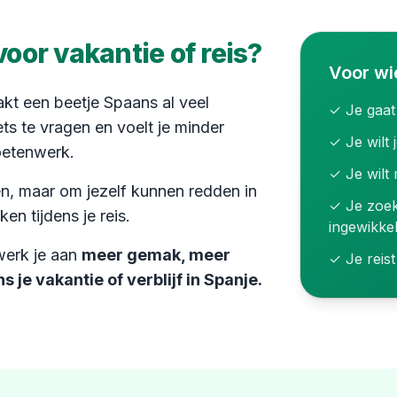
or vakantie of reis?
Voor wi
akt een beetje Spaans al veel
✓ Je gaat
iets te vragen en voelt je minder
✓ Je wilt 
oetenwerk.
✓ Je wilt 
n, maar om jezelf kunnen redden in
✓ Je zoek
en tijdens je reis.
ingewikke
werk je aan
meer gemak, meer
✓ Je reist
 je vakantie of verblijf in Spanje.