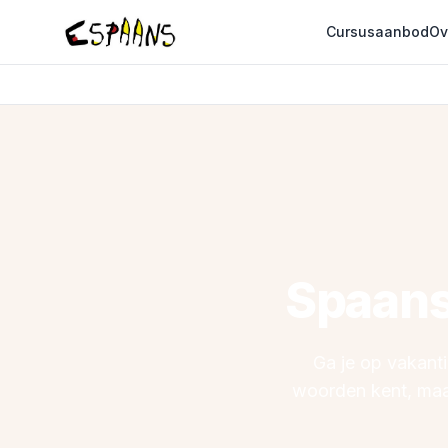
Cursusaanbod
Ov
Spaans
Ga je op vakantie
woorden kent, ma