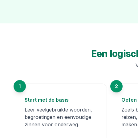
Een logisc
V
1
2
Start met de basis
Oefen 
Leer veelgebruikte woorden,
Zoals b
begroetingen en eenvoudige
reizen
zinnen voor onderweg.
maken