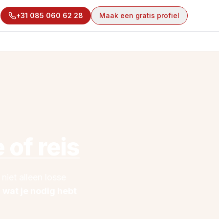
+31 085 060 62 28
Maak een gratis profiel
!
 of reis
 niet alleen losse
 wat je nodig hebt