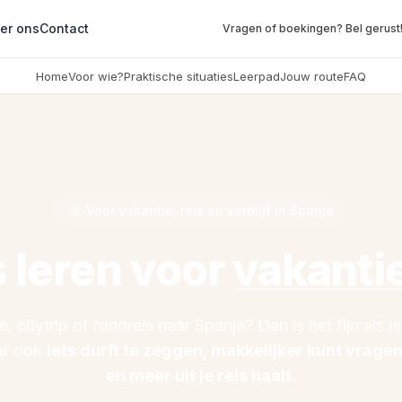
er ons
Contact
Vragen of boekingen? Bel gerust
Home
Voor wie?
Praktische situaties
Leerpad
Jouw route
FAQ
☀️ Voor vakantie, reis en verblijf in Spanje
 leren voor
vakantie
, citytrip of rondreis naar Spanje? Dan is het fijn als je
ar ook
iets durft te zeggen, makkelijker kunt vragen
en meer uit je reis haalt.