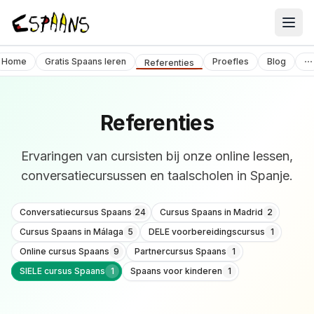
Cursusaanbod
Home
Gratis Spaans leren
Proefles
Blog
⋯
Referenties
Over ons
Contact
Referenties
Ervaringen van cursisten bij onze online lessen,
conversatiecursussen en taalscholen in Spanje.
Conversatiecursus Spaans
24
Cursus Spaans in Madrid
2
Cursus Spaans in Málaga
5
DELE voorbereidingscursus
1
Online cursus Spaans
9
Partnercursus Spaans
1
SIELE cursus Spaans
1
Spaans voor kinderen
1