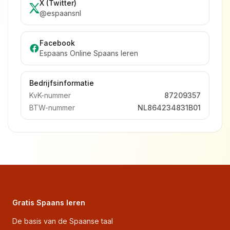
X (Twitter)
@espaansnl
Facebook
Espaans Online Spaans leren
Bedrijfsinformatie
KvK-nummer
87209357
BTW-nummer
NL864234831B01
Gratis Spaans leren
De basis van de Spaanse taal