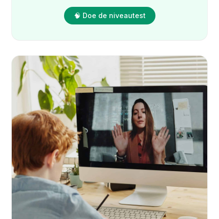
🧠 Doe de niveautest